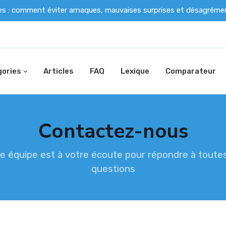
es : comment éviter arnaques, mauvaises surprises et désagrém
ories
Articles
FAQ
Lexique
Comparateur
Contactez-nous
e équipe est à votre écoute pour répondre à toute
questions