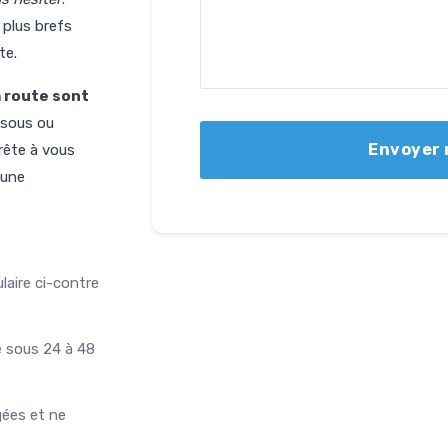
plus brefs
te.
a route sont
ssous ou
rête à vous
eune
aire ci-contre
 sous 24 à 48
ées et ne