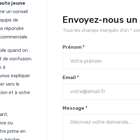
auto jeune
ir un conseil
Envoyez-nous un
équipe de
us répondre
Tous les champs marqués d'un * son
n commerciale.
Prénom *
bile quand on
t de confusion.
s à
vous expliquer
Email *
r vers le
ion et à votre
Message *
ant,
nce ou
tre prime en
s hésiter
.