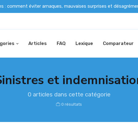
es : comment éviter arnaques, mauvaises surprises et désagrém
gories
Articles
FAQ
Lexique
Comparateur
Sinistres et indemnisatio
0 articles dans cette catégorie
0 résultats