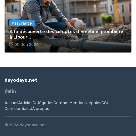
Assurance
À la découverte des comptes d’Émeline, plombière
à Libour...
08 Jun 2026
dayodayo.net
Accueil
Articles
Catégories
Contact
|
Mentions légales
CGU
Confidentialité
À propos
© 2026 dayodayo.net