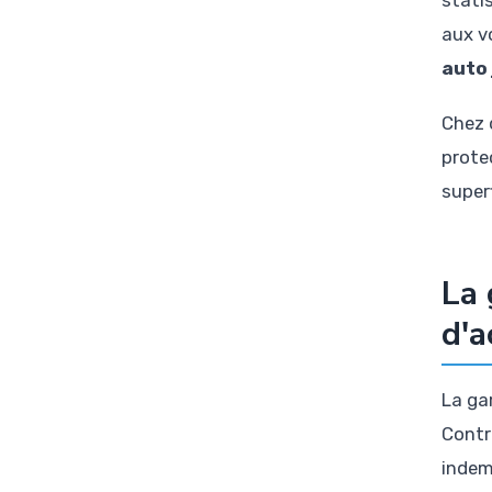
aux v
auto
Chez 
protec
superf
La 
d'a
La ga
Contra
indemn