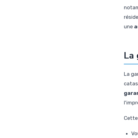
notam
résid
une
a
La 
La ga
catast
garan
l'impr
Cette
Vo