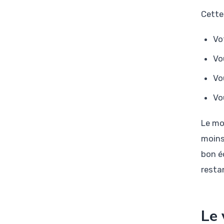
Cette 
Vo
Vo
Vo
Vo
Le mo
moins
bon éq
resta
Le 