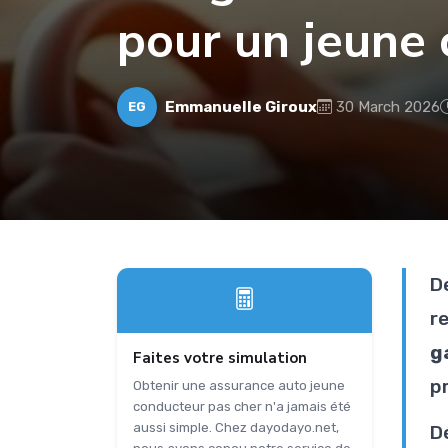
pour un jeune
Emmanuelle Giroux
30 March 2026
EG
D
r
g
Faites votre simulation
p
Obtenir une assurance auto jeune
conducteur pas cher n'a jamais été
aussi simple. Chez dayodayo.net,
D