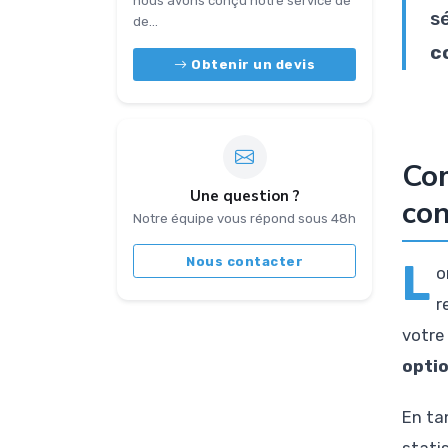
nous avons conçu notre service de
s
de...
c
Obtenir un devis
Com
Une question ?
co
Notre équipe vous répond sous 48h
Nous contacter
L
o
r
votre
opti
En ta
stati