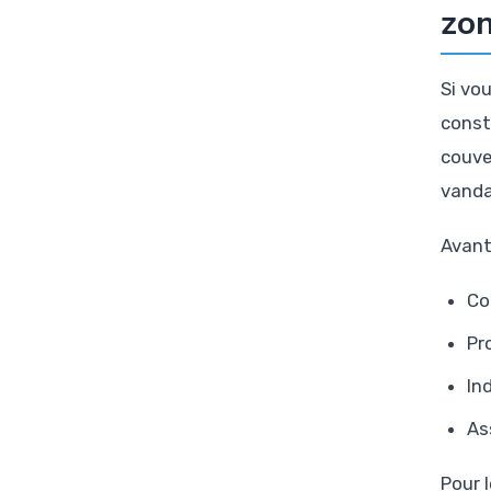
zon
Si vo
const
couve
vanda
Avant
Co
Pr
In
As
Pour 