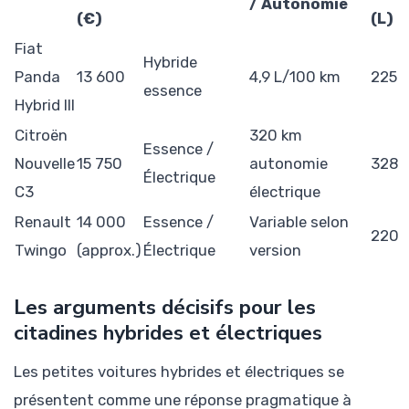
/ Autonomie
(€)
(L)
Fiat
Hybride
Panda
13 600
4,9 L/100 km
225
essence
Hybrid III
Citroën
320 km
Essence /
Nouvelle
15 750
autonomie
328
Électrique
C3
électrique
Renault
14 000
Essence /
Variable selon
220
Twingo
(approx.)
Électrique
version
Les arguments décisifs pour les
citadines hybrides et électriques
Les petites voitures hybrides et électriques se
présentent comme une réponse pragmatique à