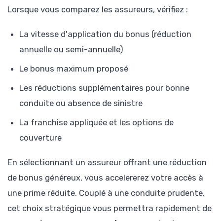
Lorsque vous comparez les assureurs, vérifiez :
La vitesse d'application du bonus (réduction
annuelle ou semi-annuelle)
Le bonus maximum proposé
Les réductions supplémentaires pour bonne
conduite ou absence de sinistre
La franchise appliquée et les options de
couverture
En sélectionnant un assureur offrant une réduction
de bonus généreux, vous accelererez votre accès à
une prime réduite. Couplé à une conduite prudente,
cet choix stratégique vous permettra rapidement de