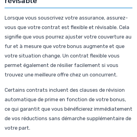
révisable
Lorsque vous souscrivez votre assurance, assurez-
vous que votre contrat est flexible et révisable. Cela
signifie que vous pourrez ajuster votre couverture au
fur et à mesure que votre bonus augmente et que
votre situation change. Un contrat flexible vous
permet également de résilier facilement si vous
trouvez une meilleure offre chez un concurrent.
Certains contrats incluent des clauses de révision
automatique de prime en fonction de votre bonus,
ce qui garantit que vous bénéficierez immédiatement
de vos réductions sans démarche supplémentaire de
votre part.