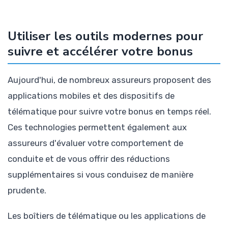
Utiliser les outils modernes pour
suivre et accélérer votre bonus
Aujourd'hui, de nombreux assureurs proposent des
applications mobiles et des dispositifs de
télématique pour suivre votre bonus en temps réel.
Ces technologies permettent également aux
assureurs d'évaluer votre comportement de
conduite et de vous offrir des réductions
supplémentaires si vous conduisez de manière
prudente.
Les boîtiers de télématique ou les applications de