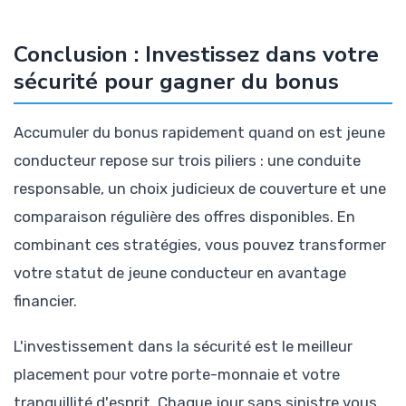
Conclusion : Investissez dans votre
sécurité pour gagner du bonus
Accumuler du bonus rapidement quand on est jeune
conducteur repose sur trois piliers : une conduite
responsable, un choix judicieux de couverture et une
comparaison régulière des offres disponibles. En
combinant ces stratégies, vous pouvez transformer
votre statut de jeune conducteur en avantage
financier.
L'investissement dans la sécurité est le meilleur
placement pour votre porte-monnaie et votre
tranquillité d'esprit. Chaque jour sans sinistre vous