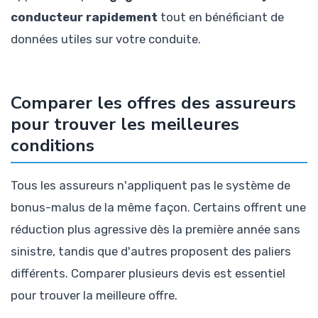
conducteur rapidement
tout en bénéficiant de
données utiles sur votre conduite.
Comparer les offres des assureurs
pour trouver les meilleures
conditions
Tous les assureurs n'appliquent pas le système de
bonus-malus de la même façon. Certains offrent une
réduction plus agressive dès la première année sans
sinistre, tandis que d'autres proposent des paliers
différents. Comparer plusieurs devis est essentiel
pour trouver la meilleure offre.