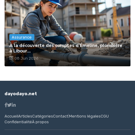
Assurance
À la découverte des comptes d’Émeline, plombière
à Libour...
08 Jun 2026
dayodayo.net
Accueil
Articles
Catégories
Contact
|
Mentions légales
CGU
Confidentialité
À propos