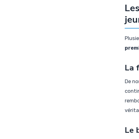
Les
jeu
Plusie
premi
La 
De no
conti
rembo
vérit
Le 