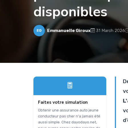
disponibles
Emmanuelle Giroux
31 March 2026
EG
D
v
L
Faites votre simulation
v
Obtenir une assurance auto jeune
conducteur pas cher n'a jamais été
d'
aussi simple. Chez dayodayo.net,