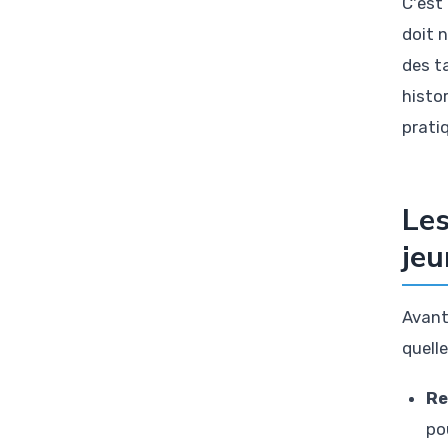
C'est
doit 
des t
histo
prati
Les
jeu
Avant
quell
Re
po