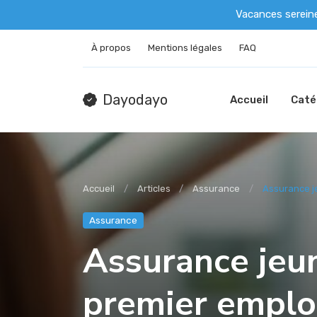
Vacances serein
À propos
Mentions légales
FAQ
Dayodayo
Accueil
Caté
Accueil
Articles
Assurance
Assurance je
Assurance
Assurance jeu
premier emploi 