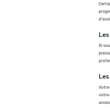
Certa
progr
d'acc
Les
Si vou
prévis
profe
Les
Votre
votre
acces