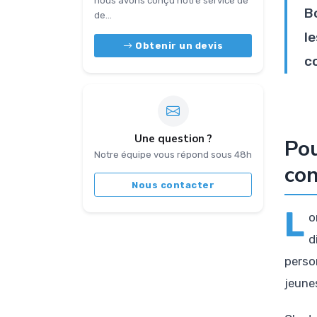
nous avons conçu notre service de
B
de...
l
Obtenir un devis
c
Une question ?
Pou
Notre équipe vous répond sous 48h
con
Nous contacter
L
o
d
perso
jeune