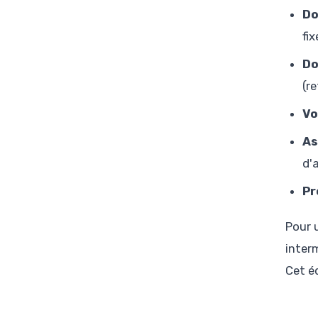
Do
fi
Do
(r
Vo
As
d'
Pr
Pour 
interm
Cet é