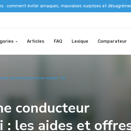
es : comment éviter arnaques, mauvaises surprises et désagrém
gories
Articles
FAQ
Lexique
Comparateur
une conducteur premier emploi : les...
ne conducteur
: les aides et offre