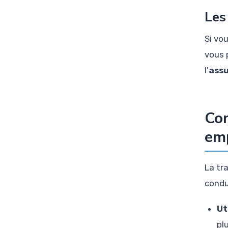
Les
Si vo
vous 
l'
assu
Com
emp
La tr
condu
Ut
pl