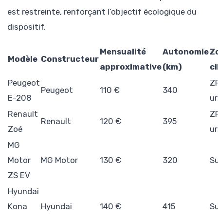
est restreinte, renforçant l’objectif écologique du
dispositif.
Mensualité
Autonomie
Z
Modèle
Constructeur
approximative
(km)
ci
Peugeot
Z
Peugeot
110 €
340
E-208
ur
Renault
Z
Renault
120 €
395
Zoé
ur
MG
Motor
MG Motor
130 €
320
S
ZS EV
Hyundai
Kona
Hyundai
140 €
415
S