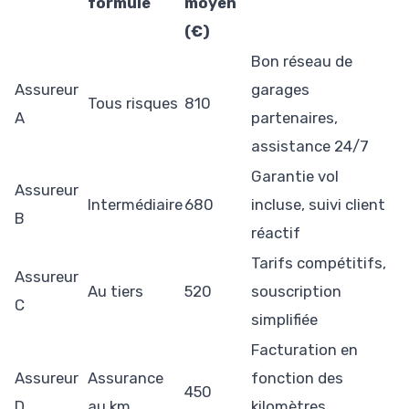
formule
moyen
(€)
Bon réseau de
Assureur
garages
Tous risques
810
A
partenaires,
assistance 24/7
Garantie vol
Assureur
Intermédiaire
680
incluse, suivi client
B
réactif
Tarifs compétitifs,
Assureur
Au tiers
520
souscription
C
simplifiée
Facturation en
Assureur
Assurance
fonction des
450
D
au km
kilomètres